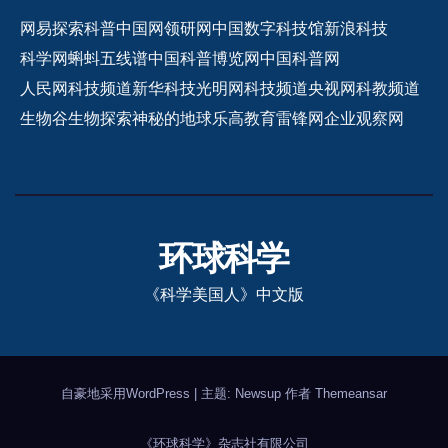
网易探索
科普中国网
领研网
中国数字科技馆
新浪科技
科学网
蝌蚪五线谱
中国科普博览网
中国科普网
人民网科技频道
新华科技
光明网科技频道
央视网科教频道
生物谷
生物探索
神秘的地球
乐高教育
雷锋网
企业观察网
环球科学
《科学美国人》中文版
自豪地采用WordPress
|
主题: Newsup 作者
Themeansar
《环球科学》杂志社有限公司