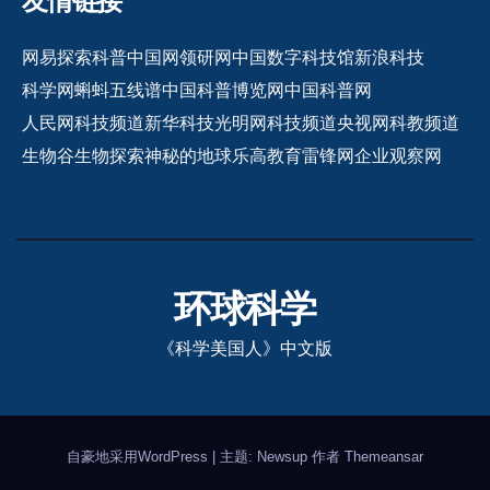
友情链接
网易探索
科普中国网
领研网
中国数字科技馆
新浪科技
科学网
蝌蚪五线谱
中国科普博览网
中国科普网
人民网科技频道
新华科技
光明网科技频道
央视网科教频道
生物谷
生物探索
神秘的地球
乐高教育
雷锋网
企业观察网
环球科学
《科学美国人》中文版
自豪地采用WordPress
|
主题: Newsup 作者
Themeansar