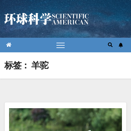
跳
至
内
容
标签：
羊驼