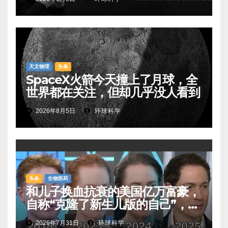
天文物理
头条
SpaceX火箭今天撞上了月球，全
世界都在关注，但却几乎没人看到
2026年8月5日
环球科学
头条
生物医药
和儿子换血抗衰的美国亿万富豪，
自称“克隆了新生儿版的自己”，真
相是……
2026年7月31日
环球科学