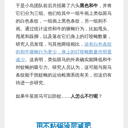
于是小岛团队前后共招募了六头
黑色和牛
，并将
它们分为三组。他们给其中一组牛画上类似斑马
的白色条纹，一组画上黑色条纹，另一组则不
画。通过统计这些和牛的驱蝇行为，比如甩头、
甩尾和跺脚，以及落在它们身上的叮咬蝇数量，
研究人员发现，与其他两组相比，
涂有白色条纹
的和牛驱蝇行为更少，身上的叮咬蝇数量也明显
减少
。这表明，类似斑马的外表确实能降低和牛
对蚊蝇的吸引力。研究人员认为，这可能与斑马
条纹能干扰蚊蝇的运动检测系统有关，但这仍有
待进一步研究。
如果牛装斑马可以防蚊……
人怎么不行呢
？
用不粘锅涂层减肥