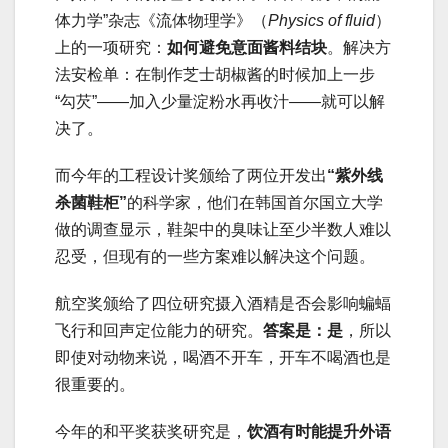
体力学”杂志《流体物理学》（
Physics of fluid
）
上的一项研究：
如何避免意面酱料结块
。解决方
法安检单：在制作芝士胡椒酱的时候加上一步
“勾芡”——加入少量淀粉水再收汁——就可以解
决了。
而今年的工程设计奖颁给了两位开发出
“紫外线
杀菌鞋柜”
的科学家，他们在韩国首尔国立大学
做的调查显示，鞋架中的臭味让至少半数人难以
忍受，但现有的一些方案难以解决这个问题。
航空奖颁给了四位研究摄入酒精是否会影响蝙蝠
飞行和回声定位能力的研究。
答案是：是
，所以
即使对动物来说，喝酒不开车，开车不喝酒也是
很重要的。
今年的和平奖获奖研究是，
饮酒有时能提升外语