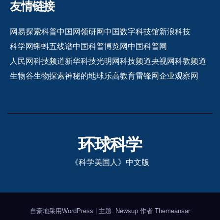
友情链接
网易探索
科普中国网
领研网
中国数字科技馆
新浪科技
科学网
蝌蚪五线谱
中国科普博览网
中国科普网
人民网科技频道
新华科技
光明网科技频道
央视网科教频道
生物谷
生物探索
神秘的地球
乐高教育
雷锋网
企业观察网
环球科学
《科学美国人》中文版
自豪地采用WordPress
|
主题: Newsup 作者
Themeansar