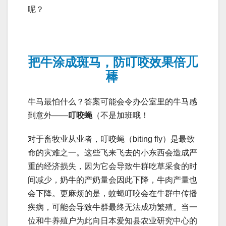
呢？
把牛涂成斑马，防叮咬效果倍儿
棒
牛马最怕什么？答案可能会令办公室里的牛马感
到意外——
叮咬蝇
（不是加班哦！
对于畜牧业从业者，叮咬蝇（biting fly）是最致
命的灾难之一。这些飞来飞去的小东西会造成严
重的经济损失，因为它会导致牛群吃草采食的时
间减少，奶牛的产奶量会因此下降，牛肉产量也
会下降。更麻烦的是，蚊蝇叮咬会在牛群中传播
疾病，可能会导致牛群最终无法成功繁殖。当一
位和牛养殖户为此向日本爱知县农业研究中心的