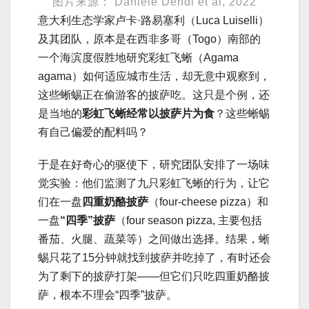
图片来源： Daniele Dendi et al, 2022
意大利生态学家卢卡·路易塞利（Luca Luiselli）
及其团队，原本是在西非多哥（Togo）南部的
一个海滨度假胜地研究彩虹飞蜥（Agama
agama）如何适应城市生活，却无意中观察到，
这些蜥蜴正在偷游客的披萨吃。这只是个例，还
是当地的
彩虹飞蜥经常以披萨片为食
？这些蜥蜴
有自己偏爱的配料吗？
于是在好奇心的驱使下，研究团队安排了一场味
觉实验：他们监测了九只彩虹飞蜥的行为，让它
们在一盘
四重奶酪披萨
（four-cheese pizza）和
一盘
“四季”披萨
（four season pizza, 主要包括
番茄、火腿、蔬菜等）之间做出选择。结果，蜥
蜴只花了15分钟就找到披萨并吃掉了，有时还会
为了剩下的披萨打架——但它们只吃四重奶酪披
萨，根本不理会“四季”披萨。