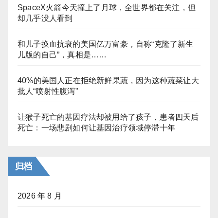
SpaceX火箭今天撞上了月球，全世界都在关注，但
却几乎没人看到
和儿子换血抗衰的美国亿万富豪，自称“克隆了新生
儿版的自己”，真相是……
40%的美国人正在拒绝新鲜果蔬，因为这种蔬菜让大
批人“喷射性腹泻”
让猴子死亡的基因疗法却被用给了孩子，患者四天后
死亡：一场悲剧如何让基因治疗领域停滞十年
归档
2026 年 8 月