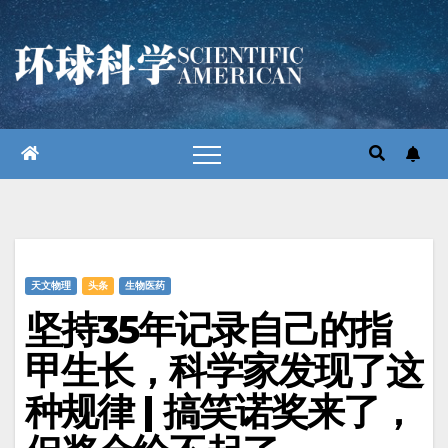
跳
至
内
容
天文物理
头条
生物医药
坚持35年记录自己的指
甲生长，科学家发现了这
种规律 | 搞笑诺奖来了，