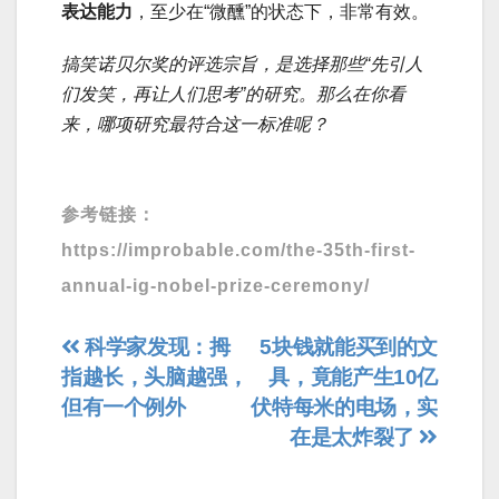
表达能力
，至少在“微醺”的状态下，非常有效。
搞笑诺贝尔奖的评选宗旨，是选择那些“先引人
们发笑，再让人们思考”的研究。那么在你看
来，哪项研究最符合这一标准呢？
参考链接：
https://improbable.com/the-35th-first-
annual-ig-nobel-prize-ceremony/
文
科学家发现：拇
5块钱就能买到的文
指越长，头脑越强，
具，竟能产生10亿
章
但有一个例外
伏特每米的电场，实
导
在是太炸裂了
航