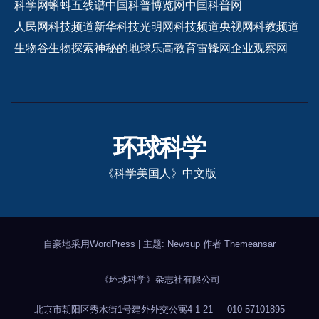
科学网
蝌蚪五线谱
中国科普博览网
中国科普网
人民网科技频道
新华科技
光明网科技频道
央视网科教频道
生物谷
生物探索
神秘的地球
乐高教育
雷锋网
企业观察网
环球科学
《科学美国人》中文版
自豪地采用WordPress
|
主题: Newsup 作者
Themeansar
《环球科学》杂志社有限公司
北京市朝阳区秀水街1号建外外交公寓4-1-21
010-57101895