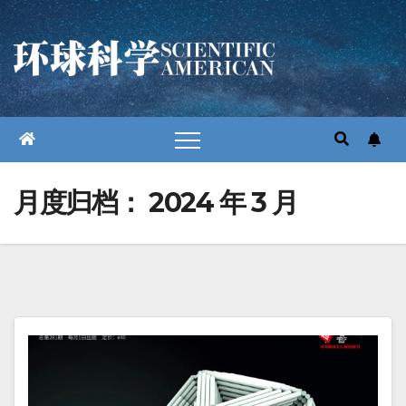
跳
至
内
容
月度归档：
2024 年 3 月