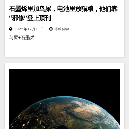
石墨烯里加鸟屎，电池里放猫粮，他们靠
“邪修”登上顶刊
2025年12月11日
环球科学
鸟屎+石墨烯