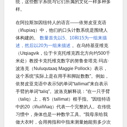
统，这些数字系统与它们所属的文化一样多种多
样。
在阿拉斯加因纽特人的语言——依努皮亚克语
（Iñupiaq）中，他们的口头计数系统是围绕人
体构建的。
数量首先以5、10和15为一组来描
述，然后以20为一组来描述
。在乌特基亚维克
（Utqiagvik，位于卡克托维克西北方向约500千
米处）教授卡克托维克数字的努鲁奎塔克·玛吉·
波洛克（Nuluqutaaq Maggie Pollock）表示，
这个系统“实际上是在用手和脚趾数数”。例如，
依努皮亚克语中表示5的单词“tallimat”来自表示
手臂的单词“taliq”。波洛克解释说：“在一只手臂
（taliq）上，有5（tallimat）根手指。”因纽特语
中的20（Iñuiññaq）代表一个完整的人。在传统
习惯中，身体也是一种数学工具。“我母亲给我
做大衣时，会用拇指和中指来测量她能剪多少次