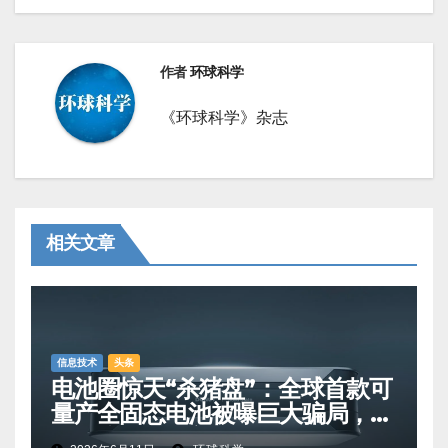
作者
环球科学
《环球科学》杂志
相关文章
信息技术
头条
电池圈惊天“杀猪盘”：全球首款可
量产全固态电池被曝巨大骗局，卷
走散户上千万美元