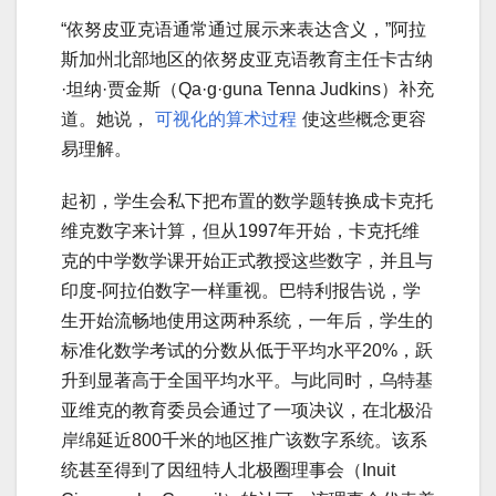
“依努皮亚克语通常通过展示来表达含义，”阿拉
斯加州北部地区的依努皮亚克语教育主任卡古纳
·坦纳·贾金斯（Qa·g·guna Tenna Judkins）补充
道。她说，
可视化的算术过程
使这些概念更容
易理解。
起初，学生会私下把布置的数学题转换成卡克托
维克数字来计算，但从1997年开始，卡克托维
克的中学数学课开始正式教授这些数字，并且与
印度-阿拉伯数字一样重视。巴特利报告说，学
生开始流畅地使用这两种系统，一年后，学生的
标准化数学考试的分数从低于平均水平20%，跃
升到显著高于全国平均水平。与此同时，乌特基
亚维克的教育委员会通过了一项决议，在北极沿
岸绵延近800千米的地区推广该数字系统。该系
统甚至得到了因纽特人北极圈理事会（Inuit