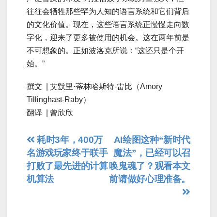
往往会牺牲那些罕为人知的语言系统和它们背后
的文化价值。现在，这些语言系统正慢慢走向数
字化，迎来了更多被使用的机会。这在两年前是
不可想象的。正如波洛克所说：“这还只是个开
始。”
撰文 | 艾默里·蒂林哈斯特-雷比（Amory
Tillinghast-Raby）
翻译 | 曾欣欣
文
耗时3年，400万
AI绘图这种“新时代
名游戏玩家终于联手
魔法”，已经可以召
章
打败了最先进的计算
唤鬼魂了？观看本文
导
机算法
前请做好心理准备。
航