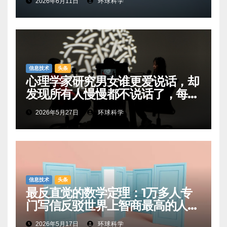
2026年6月11日
环球科学
信息技术
头条
心理学家研究男女谁更爱说话，却
发现所有人慢慢都不说话了，每年
少说12万个单词
2026年5月27日
环球科学
信息技术
头条
最反直觉的数学定理：1万多人专
门写信反驳世界上智商最高的人，
他们全错了
2026年5月17日
环球科学