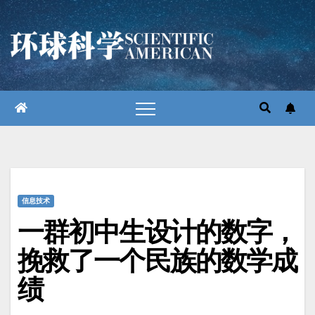
跳
至
内
容
信息技术
一群初中生设计的数字，
挽救了一个民族的数学成
绩