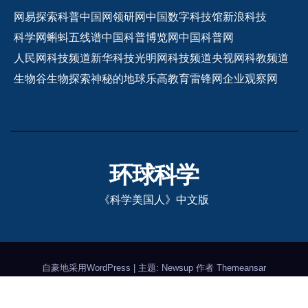
网易探索
科普中国网
领研网
中国数字科技馆
新浪科技
科学网
蝌蚪五线谱
中国科普博览网
中国科普网
人民网科技频道
新华科技
光明网科技频道
央视网科教频道
生物谷
生物探索
神秘的地球
乐高教育
雷锋网
企业观察网
环球科学
《科学美国人》中文版
自豪地采用WordPress
|
主题: Newsup 作者
Themeansar
《环球科学》杂志社有限公司