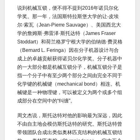
说到机械互锁，便不得不提到2016年诺贝尔化
学奖。那一年，法国斯特拉斯堡大学的让-皮埃
尔·索瓦（Jean-Pierre Sauvage）、美国西北大
学的詹姆斯·弗雷泽·斯托达特（James Fraser
Stoddart）和荷兰格罗宁根大学的伯纳德·费灵格
（Bernard L. Feringa）因在分子机器设计与合
成上的卓越贡献获得诺贝尔化学奖。分子机器中
的一大部分都是机械互锁分子，机械互锁分子是
指一个分子中有至少两个部分之间由完全不同于
化学键的机械键（mechanical bond）相连。机
械键是一种物理键，可以被定义为两个或多个组
成部分在空间中的“纠缠”。
周文杰说，斯托达特对他的影响最为深远，因此
不由自主地会模仿斯托达特的研究。斯托达特曾
带领团队合成出类似奥林匹克结构的机械互锁结