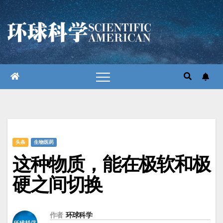
跳
至
内
容
头条
生物医药
这种物质，能在极软和极
硬之间切换
作者
环球科学