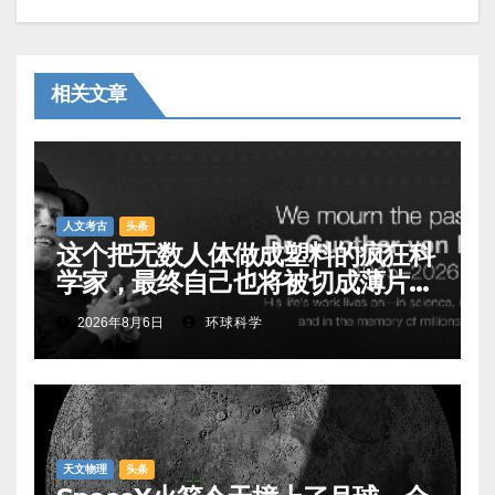
相关文章
人文考古
头条
这个把无数人体做成塑料的疯狂科
学家，最终自己也将被切成薄片展
出
2026年8月6日
环球科学
天文物理
头条