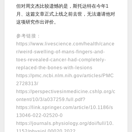
但对周文杰比较遗憾的是，斯托达特在今年1
月、这篇文章正式上线之前去世，无法邀请他对
这项研究作出评价。
参考链接：
https://www.livescience.com/health/cance
r/weird-swelling-of-mans-fingers-and-
toes-revealed-cancer-had-completely-
replaced-the-bones-with-lesions
https://pmc.ncbi.nlm.nih.gov/articles/PMC
2728313/
https://perspectivesinmedicine.cshlp.org/c
ontent/10/3/a037259.full.pdf?
https://link.springer.com/article/10.1186/s
13046-022-02520-0
https://journals.physiology.org/doi/full/10.
1152/physiol.00020.2022