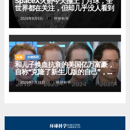
SpaceX火箭今天撞上了月球，全
世界都在关注，但却几乎没人看到
2026年8月5日
环球科学
头条
生物医药
和儿子换血抗衰的美国亿万富豪，
自称“克隆了新生儿版的自己”，真
相是……
2026年7月31日
环球科学