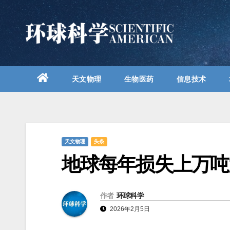
跳
至
内
容
天文物理
生物医药
信息技术
天文物理
头条
地球每年损失上万吨
作者
环球科学
2026年2月5日