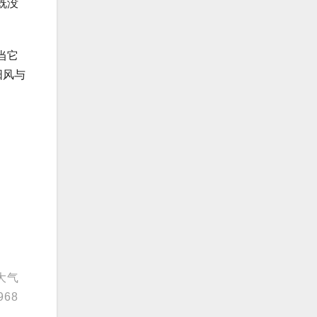
既没
当它
阳风与
大气
68