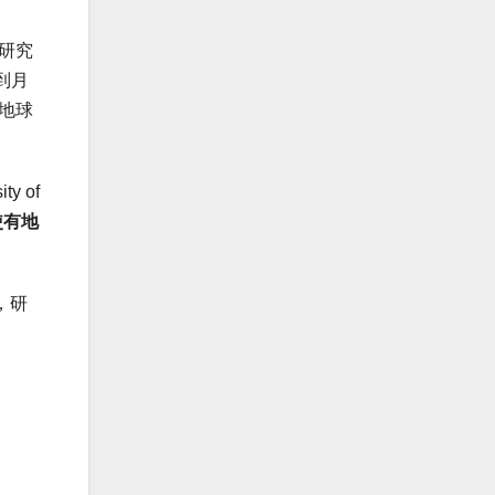
研究
到月
地球
 of
使有地
，研