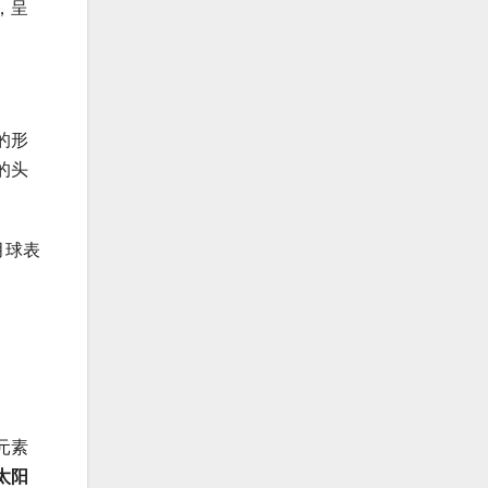
，呈
的形
的头
月球表
元素
太阳