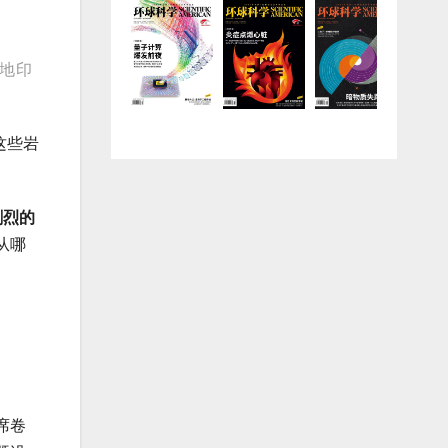
晰地印
这些岩
剧烈的
从哪
席卷