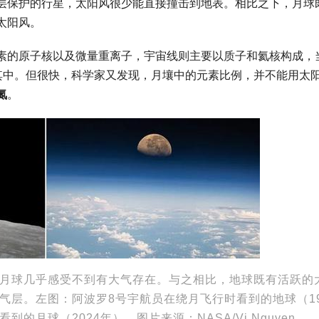
层保护的行星，太阳风很少能直接撞击到地表。相比之下，月球
太阳风。
素的原子核以及微量重离子，宇宙线则主要以质子和氦核构成，
入其中。但很快，科学家又发现，月壤中的元素比例，并不能用太
氮
。
月球几乎感受不到有大气存在。与之相比，地球既有活跃的
气层。左图：阿波罗8号宇航员在绕月飞行时看到的地球（19
月球（2024年）。图片来源：NASA/Vi Nguyen