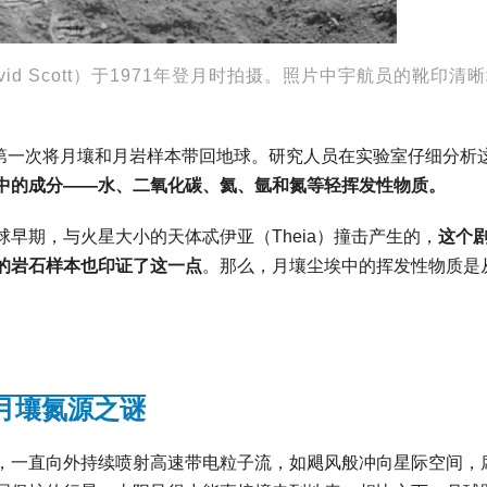
id Scott）于1971年登月时拍摄。照片中宇航员的靴印清
，第一次将月壤和月岩样本带回地球。研究人员在实验室仔细分析
中的
成分——水、二氧化碳、氦、氩和氮等轻挥发性物质。
早期，与火星大小的天体忒伊亚（Theia）撞击产生的，
这个
的岩石样本也印证了这一点
。那么，月壤尘埃中的挥发性物质是
月壤氮源之谜
，一直向外持续喷射高速带电粒子流，如飓风般冲向星际空间，