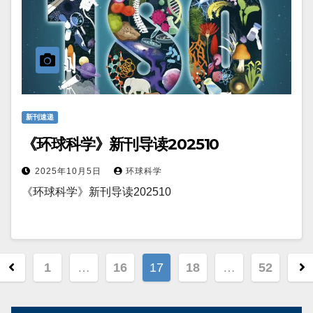
新刊速递
《环球科学》新刊导读202510
2025年10月5日
环球科学
《环球科学》新刊导读202510
文
1
…
16
17
18
…
52
章