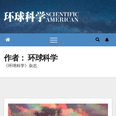
跳
至
内
容
作者：
环球科学
《环球科学》杂志