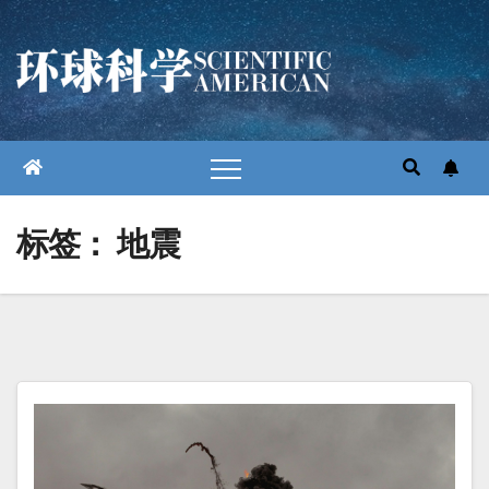
跳
至
内
容
标签：
地震